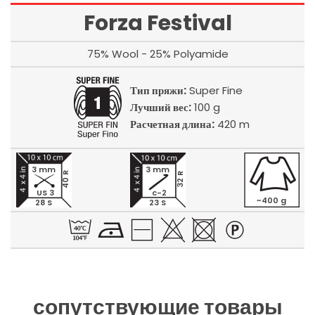
Forza Festival
75% Wool - 25% Polyamide
Тип пряжи:
Super Fine
Лучший вес:
100 g
Расчетная длина:
420 m
3 mm
3 mm
40 R
32 R
US 3
c-2
~400 g
28 S
23 S
сопутствующие товары