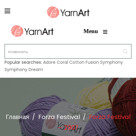
≡
Menu
Popular searches:
Adore
Coral
Cotton Fusion
Symphony
Symphony Dream
Главная
/
Forza Festival
/
Forza Festival
– 2907