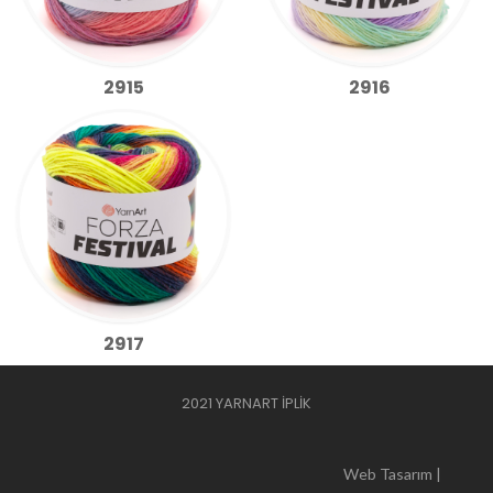
2915
2916
2917
2021 YARNART İPLİK
Web Tasarım |