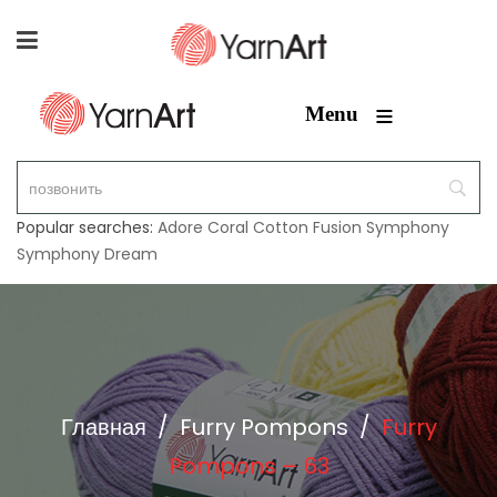
≡
Menu
Popular searches:
Adore
Coral
Cotton Fusion
Symphony
Symphony Dream
Главная
/
Furry Pompons
/
Furry
Pompons – 63