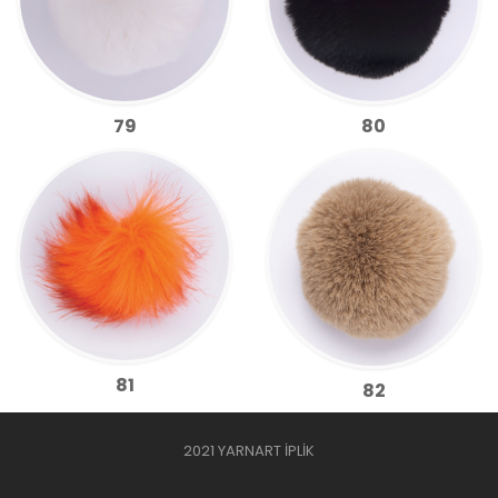
79
80
81
82
2021 YARNART İPLİK