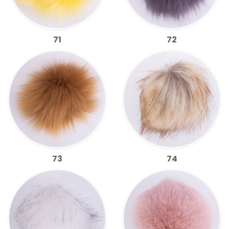
71
72
73
74