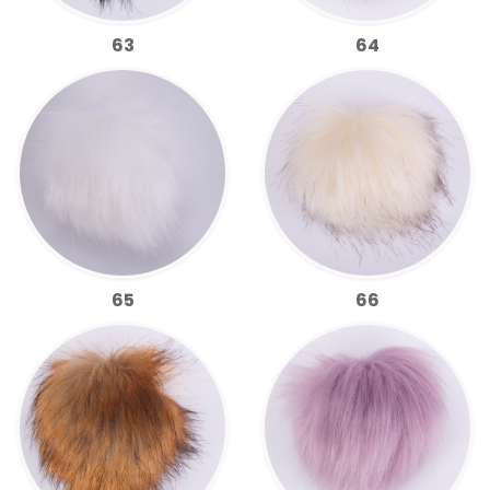
63
64
65
66