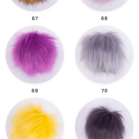
67
68
69
70