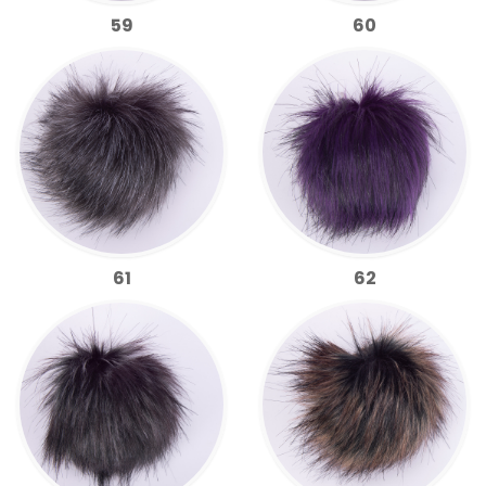
59
60
61
62