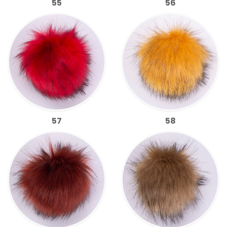
55
56
57
58