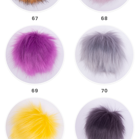
67
68
69
70