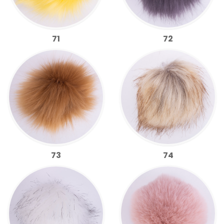
71
72
73
74