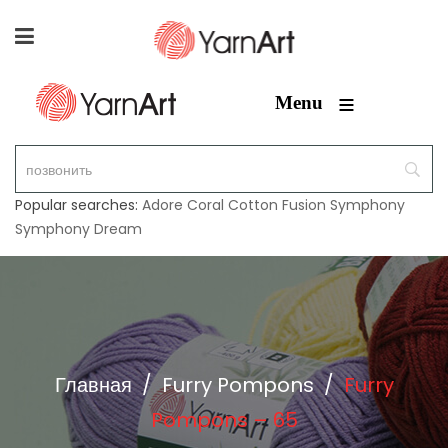
≡
Menu
Popular searches:
Adore
Coral
Cotton Fusion
Symphony
Symphony Dream
Главная
/
Furry Pompons
/
Furry
Pompons – 65