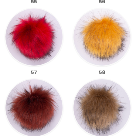
55
56
57
58