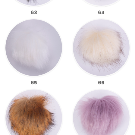
63
64
65
66