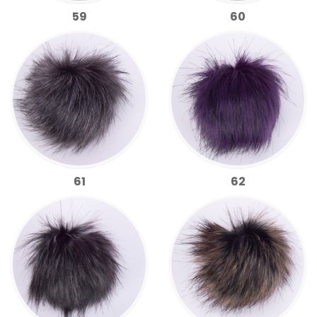
59
60
61
62