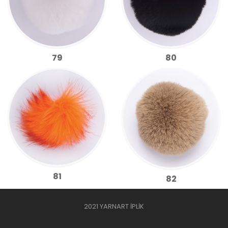
79
80
81
82
2021 YARNART İPLİK