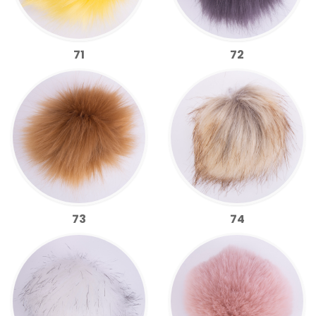
71
72
73
74