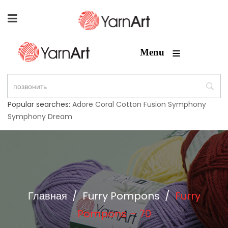
≡
Menu
Popular searches:
Adore
Coral
Cotton Fusion
Symphony
Symphony Dream
Главная
/
Furry Pompons
/
Furry
Pompons – 70