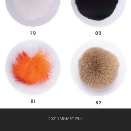
79
80
81
82
2021 YARNART İPLİK