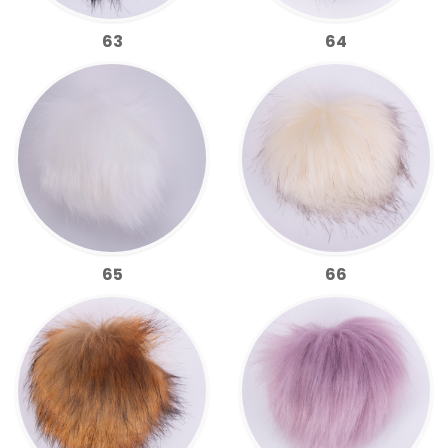
63
64
65
66