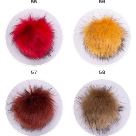
55
56
57
58