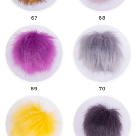
67
68
69
70