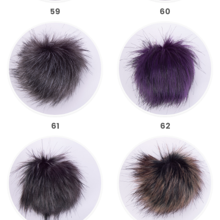
59
60
61
62