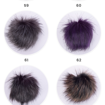
59
60
61
62