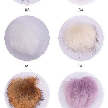
63
64
65
66