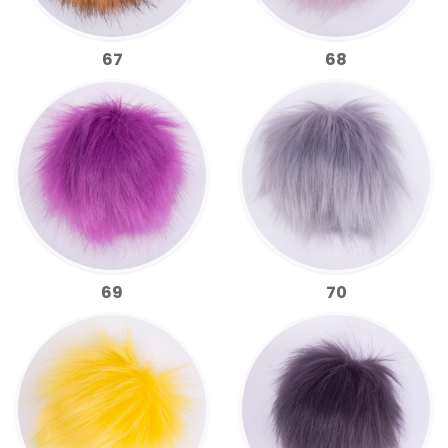
67
68
69
70