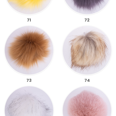
71
72
73
74