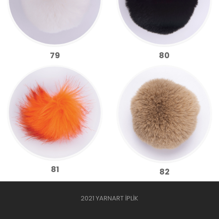
79
80
81
82
2021 YARNART İPLİK