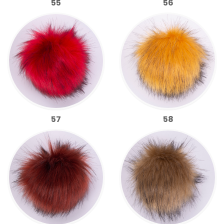
55
56
57
58