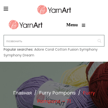
≡
Menu
Popular searches:
Adore
Coral
Cotton Fusion
Symphony
Symphony Dream
Главная
/
Furry Pompons
/
Furry
Pompons – 71