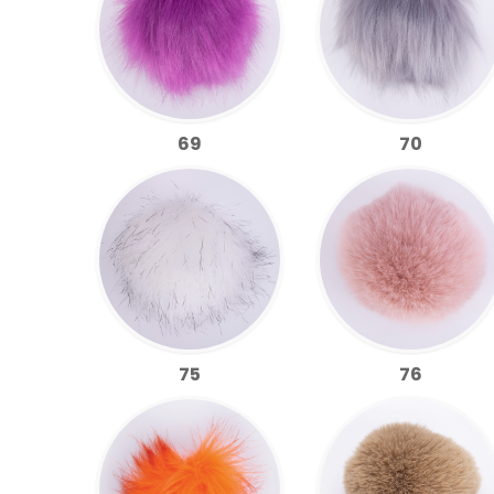
69
70
75
76