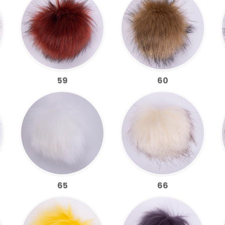
59
60
65
66