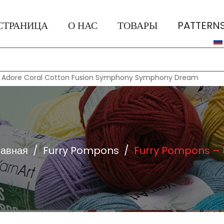
СТРАНИЦА
О НАС
ТОВАРЫ
PATTERN
:
Adore
Coral
Cotton Fusion
Symphony
Symphony Dream
лавная
/
Furry Pompons
/
Furry Pompons – 