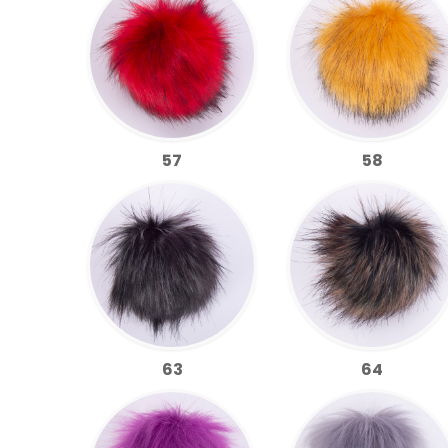
57
58
63
64