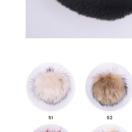
51
52