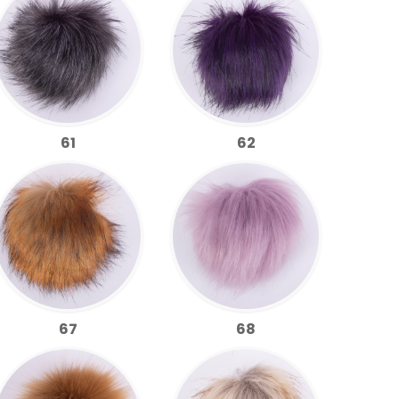
61
62
67
68