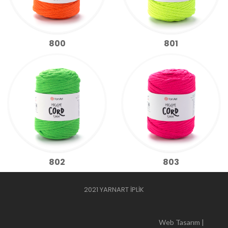
800
801
802
803
2021 YARNART İPLİK
Web Tasarım |