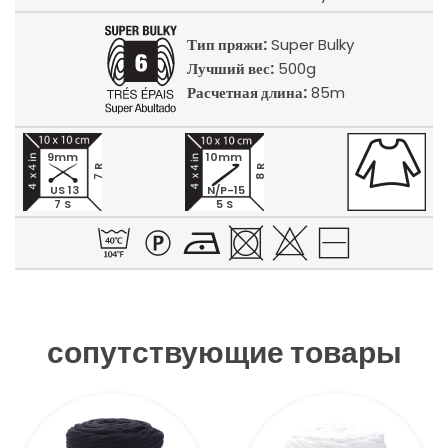
Тип пряжи:
Super Bulky
Лучший вес:
500g
Расчетная длина:
85m
9mm
10mm
7 R
8 R
US 13
N/P-15
7 S
5 S
сопутствующие товары