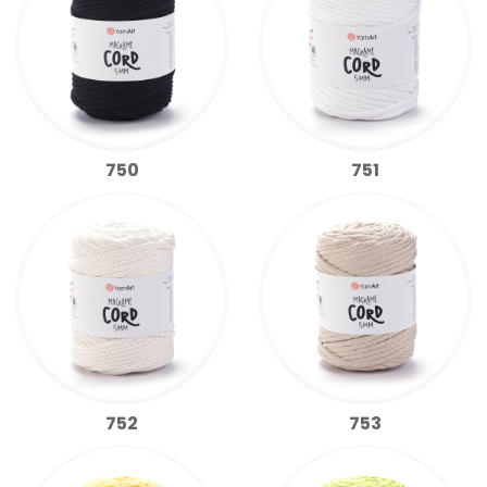
750
751
752
753