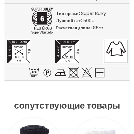
Тип пряжи:
Super Bulky
Лучший вес:
500g
Расчетная длина:
85m
9mm
10mm
7 R
8 R
US 13
N/P-15
7 S
5 S
сопутствующие товары