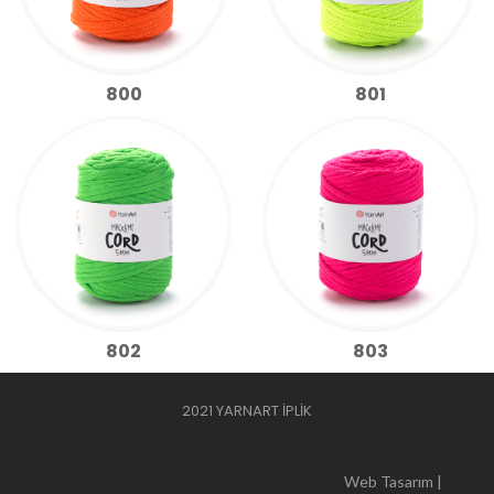
800
801
802
803
2021 YARNART İPLİK
Web Tasarım |