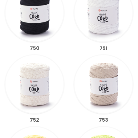
750
751
752
753