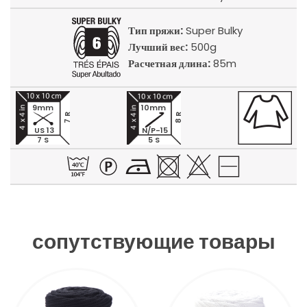
Тип пряжи:
Super Bulky
Лучший вес:
500g
Расчетная длина:
85m
9mm
10mm
7 R
8 R
US 13
N/P-15
7 S
5 S
сопутствующие товары