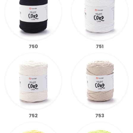
750
751
752
753