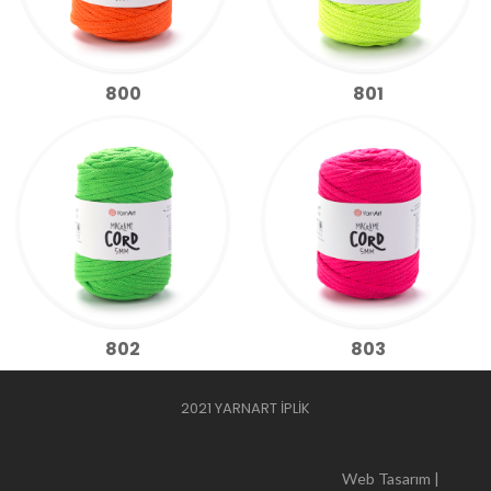
800
801
802
803
2021 YARNART İPLİK
Web Tasarım |