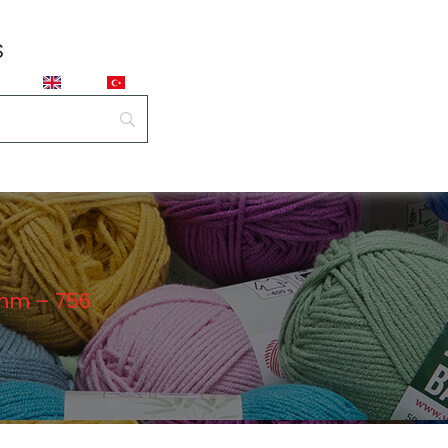
S
mm – 756