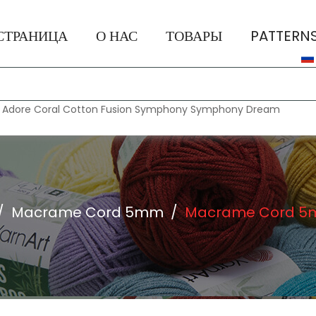
СТРАНИЦА
О НАС
ТОВАРЫ
PATTERN
:
Adore
Coral
Cotton Fusion
Symphony
Symphony Dream
/
Macrame Cord 5mm
/
Macrame Cord 5