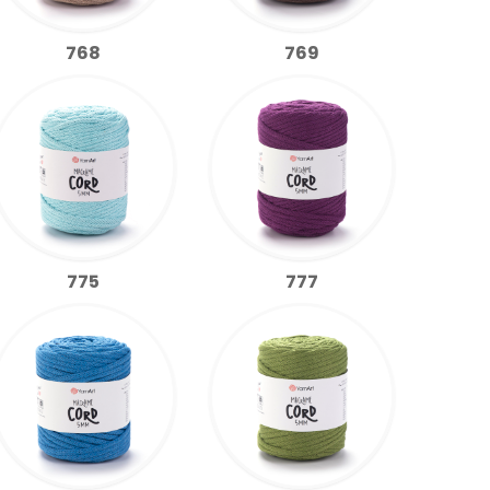
768
769
775
777