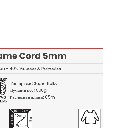
ame Cord 5mm
on - 40% Viscose & Polyester
Тип пряжи:
Super Bulky
Лучший вес:
500g
Расчетная длина:
85m
10mm
8 R
N/P-15