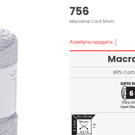
756
Macrame Cord 5mm
Атрибуты продукта
Macr
60% Cott
9mm
7 R
US 13