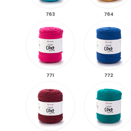
763
764
771
772