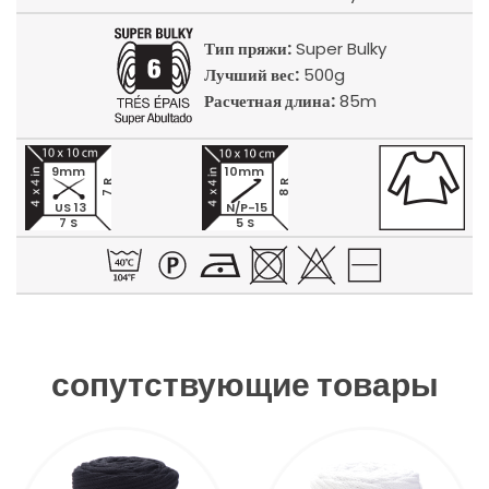
Тип пряжи:
Super Bulky
Лучший вес:
500g
Расчетная длина:
85m
9mm
10mm
7 R
8 R
US 13
N/P-15
7 S
5 S
сопутствующие товары