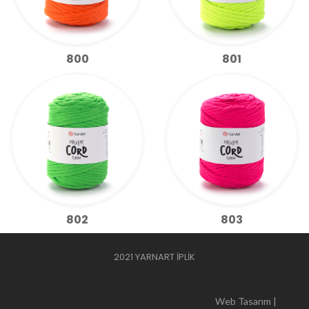
800
801
802
803
2021 YARNART İPLİK
Web Tasarım |