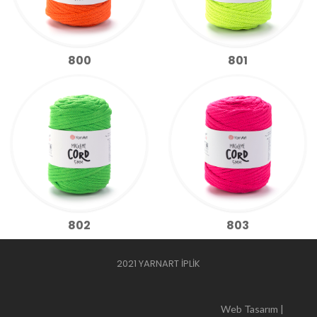
800
801
802
803
2021 YARNART İPLİK
Web Tasarım |