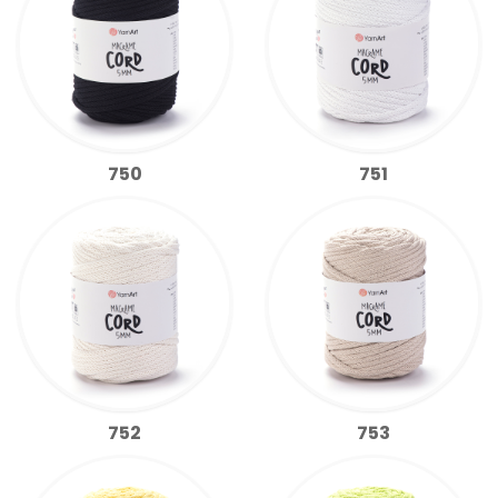
750
751
752
753