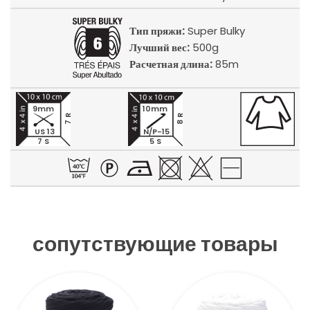
Тип пряжи:
Super Bulky
Лучший вес:
500g
Расчетная длина:
85m
9mm
10mm
7 R
8 R
US 13
N/P-15
7 S
5 S
сопутствующие товары