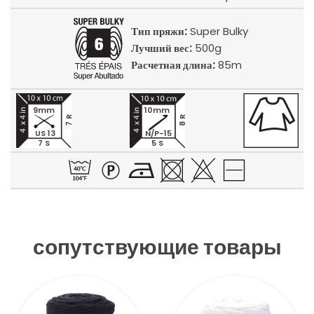
Тип пряжи:
Super Bulky
Лучший вес:
500g
Расчетная длина:
85m
9mm
10mm
7 R
8 R
US 13
N/P-15
7 S
5 S
сопутствующие товары