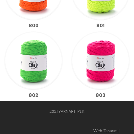
800
801
802
803
2021 YARNART İPLİK
Web Tasarım |