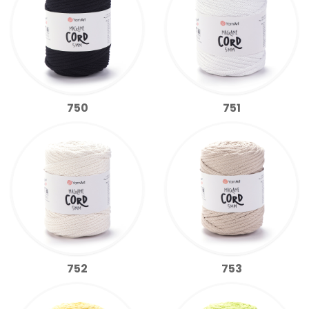
750
751
752
753