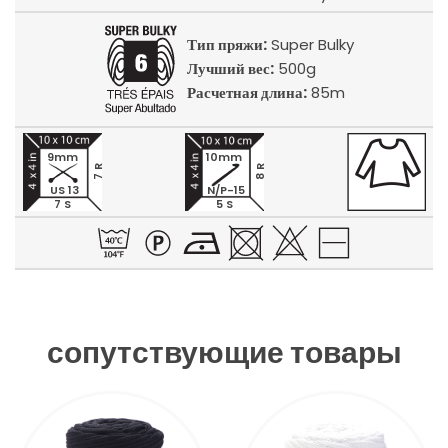
Тип пряжи:
Super Bulky
Лучший вес:
500g
Расчетная длина:
85m
9mm
10mm
7 R
8 R
US 13
N/P-15
7 S
5 S
сопутствующие товары