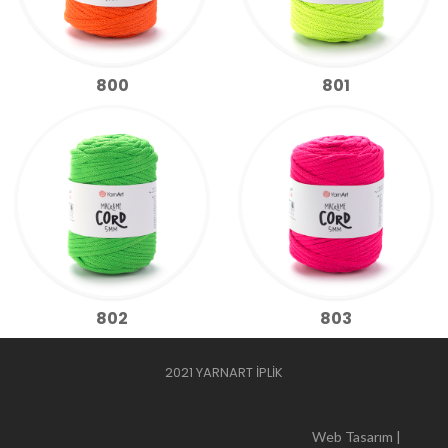
800
801
802
803
2021 YARNART İPLİK
Web Tasarım |