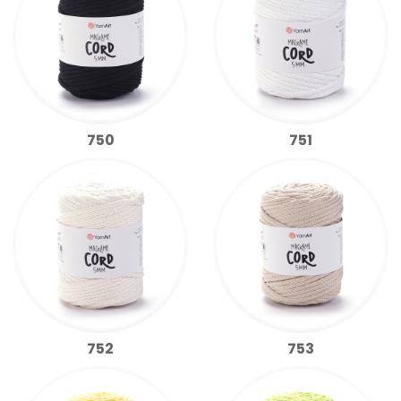
750
751
752
753