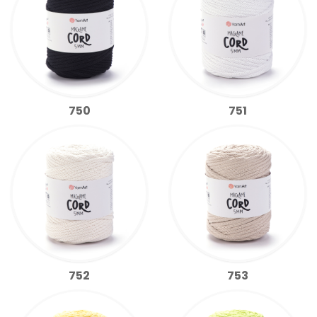
750
751
752
753