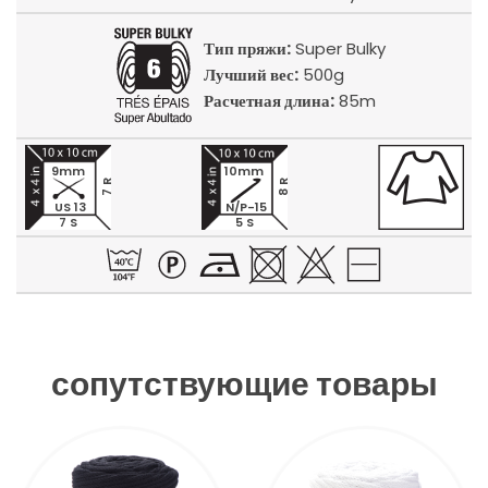
Тип пряжи:
Super Bulky
Лучший вес:
500g
Расчетная длина:
85m
9mm
10mm
7 R
8 R
US 13
N/P-15
7 S
5 S
сопутствующие товары