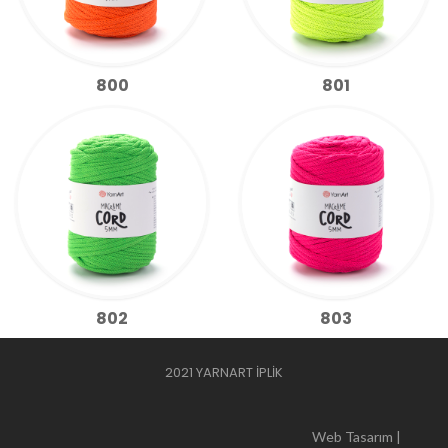
800
801
802
803
2021 YARNART İPLİK
Web Tasarım |