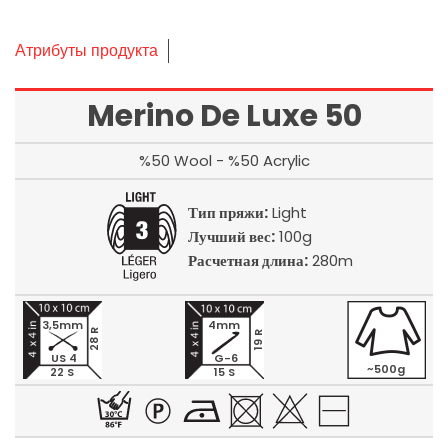
Атрибуты продукта
Merino De Luxe 50
%50 Wool - %50 Acrylic
Тип пряжи:
Light
Лучший вес:
100g
Расчетная длина:
280m
3,5mm
4mm
28 R
19 R
US 4
G-6
~500g
22 S
15 S