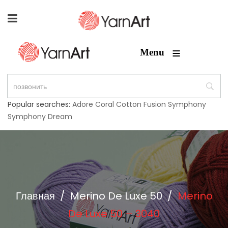
≡
Menu
Popular searches:
Adore
Coral
Cotton Fusion
Symphony
Symphony Dream
Главная
/
Merino De Luxe 50
/
Merino
De Luxe 50 – 3040