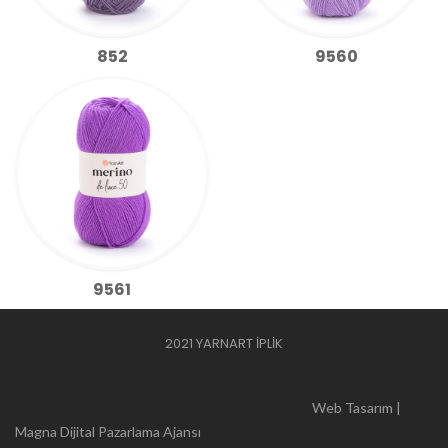
852
9560
9561
2021 YARNART İPLİK
Web Tasarım |
Magna Dijital Pazarlama Ajansı