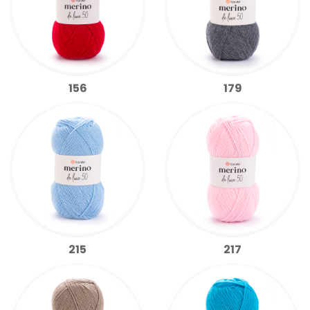
156
179
215
217