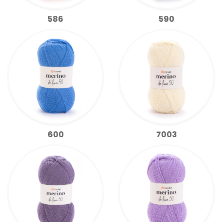
586
590
600
7003