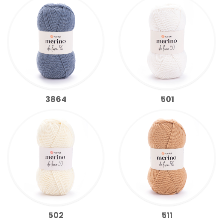
3864
501
502
511