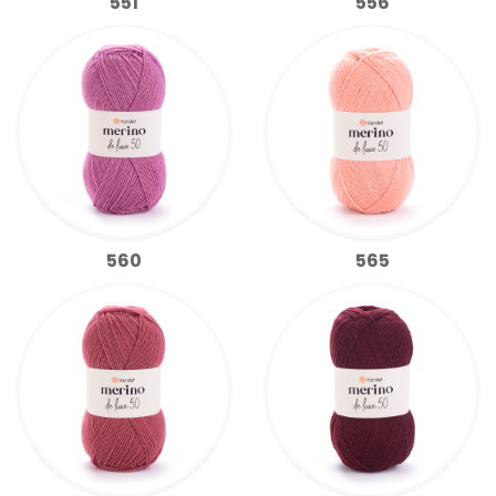
551
556
560
565