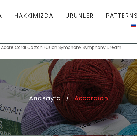
A
HAKKIMIZDA
ÜRÜNLER
PATTERN
:
Adore
Coral
Cotton Fusion
Symphony
Symphony Dream
Anasayfa
/
Accordion