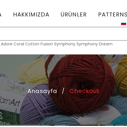
A
HAKKIMIZDA
ÜRÜNLER
PATTERN
:
Adore
Coral
Cotton Fusion
Symphony
Symphony Dream
Anasayfa
/
Checkout