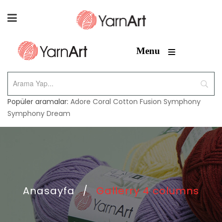
≡
Menu
Popüler aramalar:
Adore
Coral
Cotton Fusion
Symphony
Symphony Dream
Anasayfa
/
Gallerry 4 columns