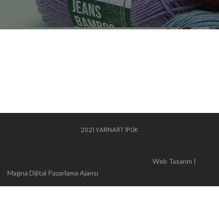
2021 YARNART İPLİK
Web Tasarım |
Magna Dijital Pazarlama Ajansı