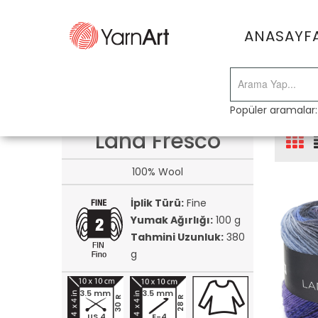
ANASAYF
Popüler aramalar
Lana Fresco
100% Wool
İplik Türü:
Fine
Yumak Ağırlığı:
100 g
Tahmini Uzunluk:
380
g
3.5 mm
3.5 mm
30 R
28 R
US 4
E-4