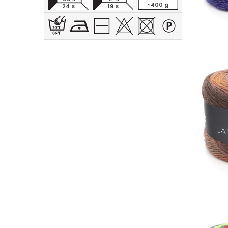
~400 g
24 S
19 S