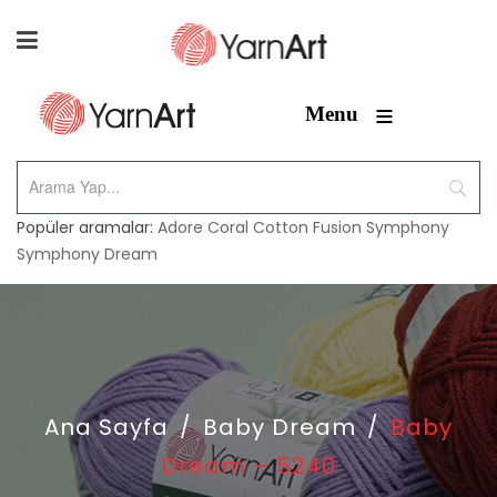
≡
Menu
Popüler aramalar:
Adore
Coral
Cotton Fusion
Symphony
Symphony Dream
Ana Sayfa
/
Baby Dream
/
Baby
Dream – 5240