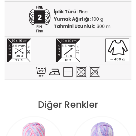
İplik Türü:
Fine
Yumak Ağırlığı:
100 g
Tahmini Uzunluk:
300 m
3.5 mm
3.5 mm
30 R
22 R
US 4
E-4
∼ 400 g
22 S
16 S
Diğer Renkler