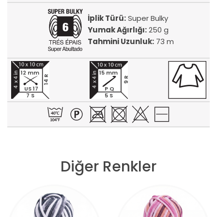
İplik Türü:
Super Bulky
Yumak Ağırlığı:
250 g
Tahmini Uzunluk:
73 m
12 mm
15 mm
14 R
9 R
US 17
P Q
7 S
5 S
Diğer Renkler