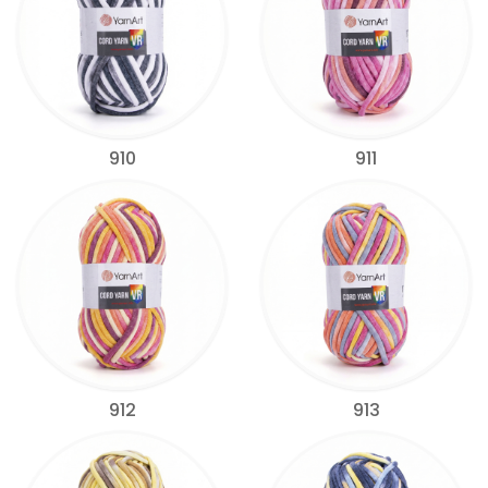
910
911
912
913