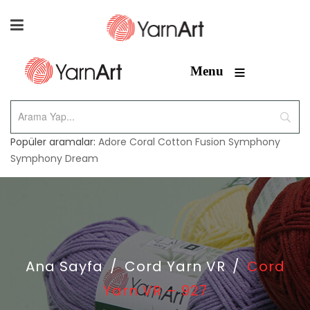
≡
Menu
Popüler aramalar:
Adore
Coral
Cotton Fusion
Symphony
Symphony Dream
Ana Sayfa
/
Cord Yarn VR
/
Cord
Yarn VR – 927