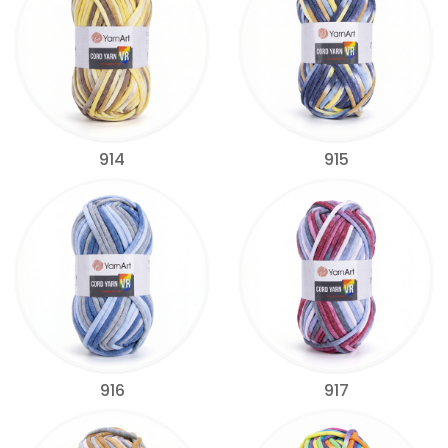
914
915
916
917