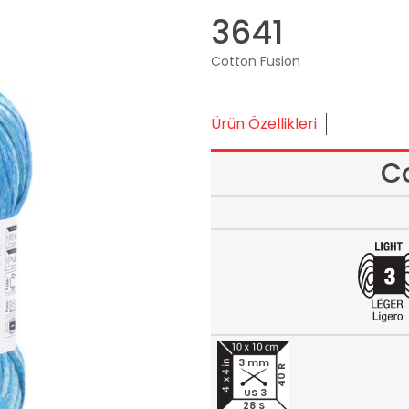
3641
Cotton Fusion
Ürün Özellikleri
C
3 mm
40 R
US 3
28 S