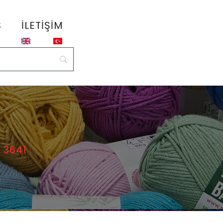
S
İLETIŞIM
 3641