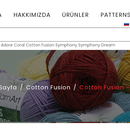
A
HAKKIMIZDA
ÜRÜNLER
PATTERN
:
Adore
Coral
Cotton Fusion
Symphony
Symphony Dream
Sayfa
/
Cotton Fusion
/
Cotton Fusion –