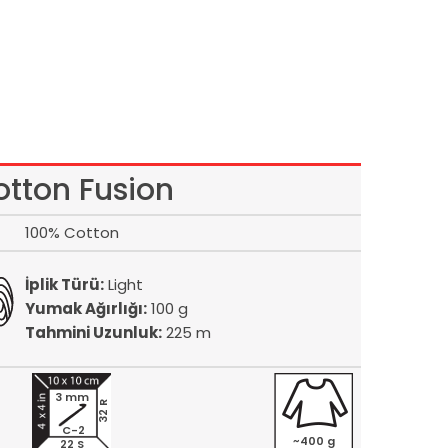
otton Fusion
100% Cotton
İplik Türü:
Light
Yumak Ağırlığı:
100 g
Tahmini Uzunluk:
225 m
3 mm
32 R
C-2
~400 g
22 S