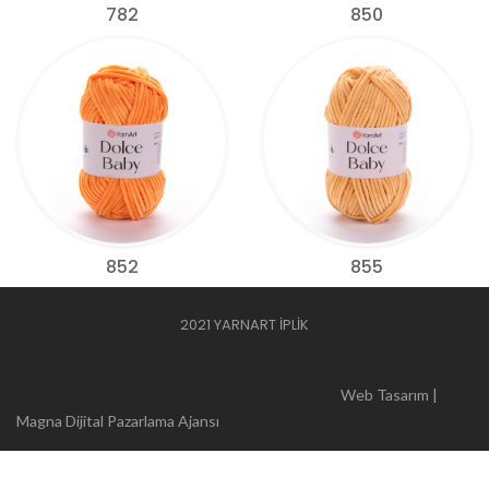
782
850
852
855
2021 YARNART İPLİK
Web Tasarım |
Magna Dijital Pazarlama Ajansı