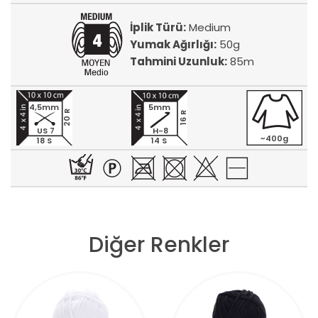
İplik Türü:
Medium
Yumak Ağırlığı:
50g
Tahmini Uzunluk:
85m
4,5mm
5mm
20 R
16 R
US 7
H-8
~400g
18 S
14 S
Diğer Renkler