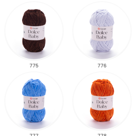
775
776
777
778