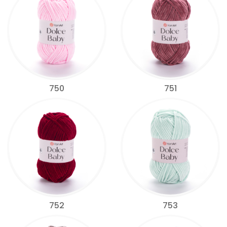
750
751
752
753