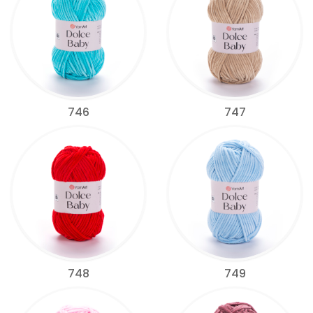
746
747
748
749