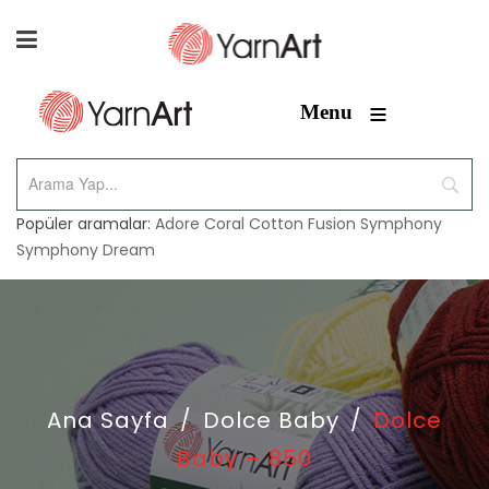
≡
Menu
Popüler aramalar:
Adore
Coral
Cotton Fusion
Symphony
Symphony Dream
Ana Sayfa
/
Dolce Baby
/
Dolce
Baby – 850