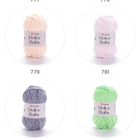
779
781