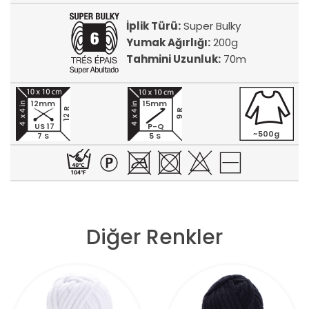
İplik Türü:
Super Bulky
Yumak Ağırlığı:
200g
Tahmini Uzunluk:
70m
12mm
15mm
12 R
9 R
US 17
P-Q
~500g
7 S
5 S
Diğer Renkler