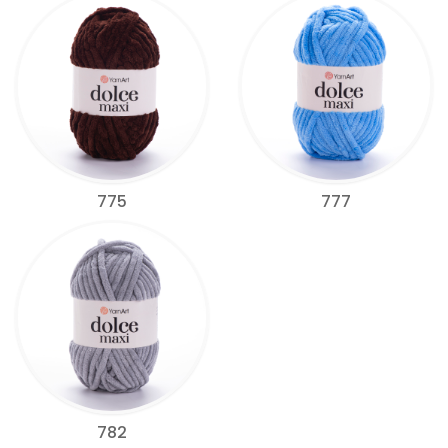
775
777
782