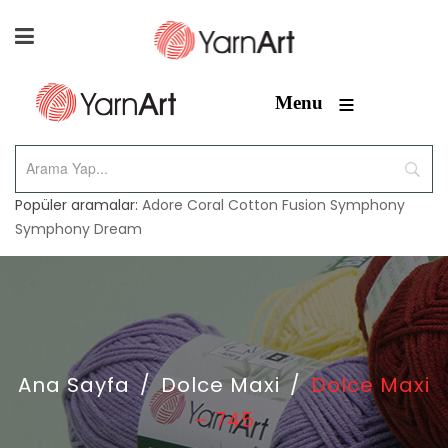
≡
Menu
Popüler aramalar:
Adore
Coral
Cotton Fusion
Symphony
Symphony Dream
Ana Sayfa
/
Dolce Maxi
/
Dolce Maxi
– 745