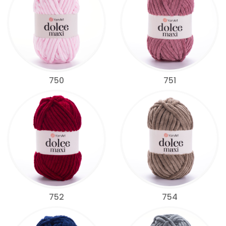
750
751
752
754