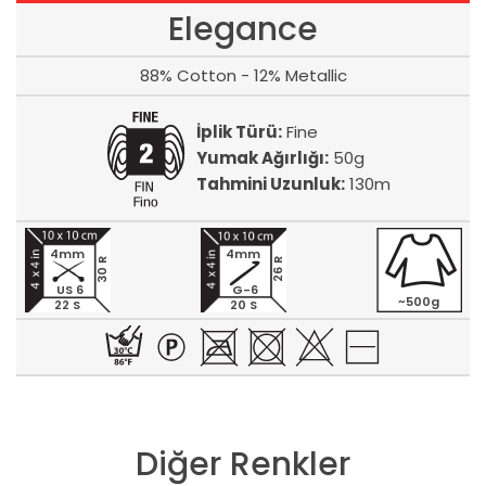
Elegance
88% Cotton - 12% Metallic
İplik Türü:
Fine
Yumak Ağırlığı:
50g
Tahmini Uzunluk:
130m
4mm
4mm
30 R
26 R
US 6
G-6
~500g
22 S
20 S
Diğer Renkler