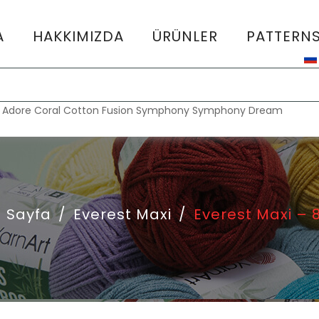
A
HAKKIMIZDA
ÜRÜNLER
PATTERN
:
Adore
Coral
Cotton Fusion
Symphony
Symphony Dream
 Sayfa
/
Everest Maxi
/
Everest Maxi – 