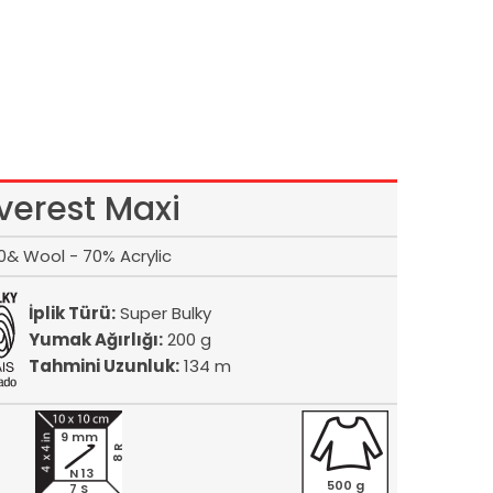
verest Maxi
0& Wool - 70% Acrylic
İplik Türü:
Super Bulky
Yumak Ağırlığı:
200 g
Tahmini Uzunluk:
134 m
9 mm
8 R
N 13
500 g
7 S