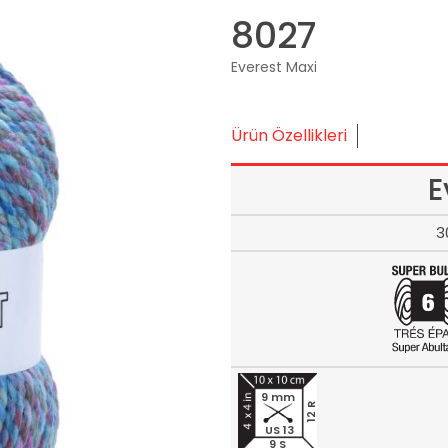
8027
Everest Maxi
Ürün Özellikleri
E
3
9 mm
12 R
US 13
9 S