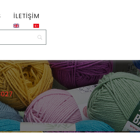
S
İLETIŞIM
8027