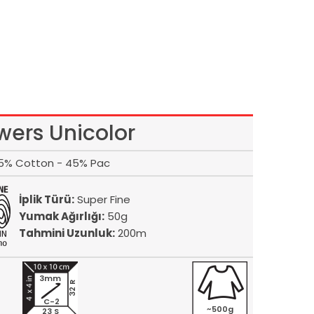
wers Unicolor
5% Cotton - 45% Pac
İplik Türü:
Super Fine
Yumak Ağırlığı:
50g
Tahmini Uzunluk:
200m
3mm
32 R
C-2
~500g
23 S