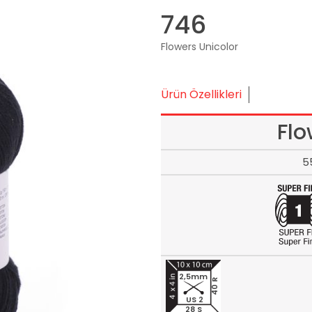
746
Flowers Unicolor
Ürün Özellikleri
Flo
5
2,5mm
40 R
US 2
28 S