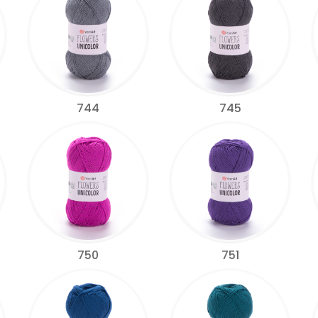
744
745
750
751