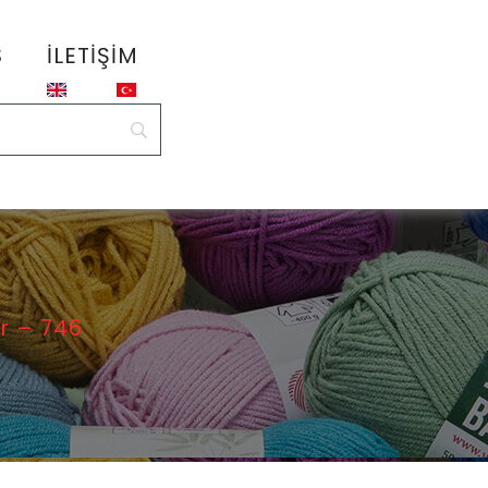
S
İLETIŞIM
r – 746