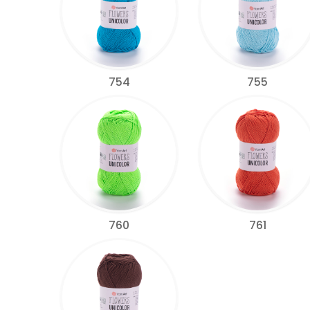
754
755
760
761