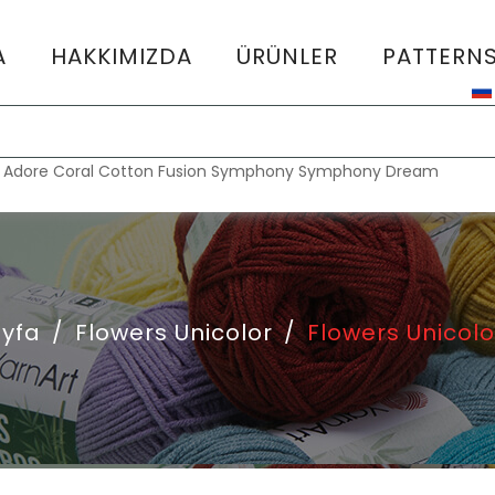
A
HAKKIMIZDA
ÜRÜNLER
PATTERN
:
Adore
Coral
Cotton Fusion
Symphony
Symphony Dream
yfa
/
Flowers Unicolor
/
Flowers Unicolo