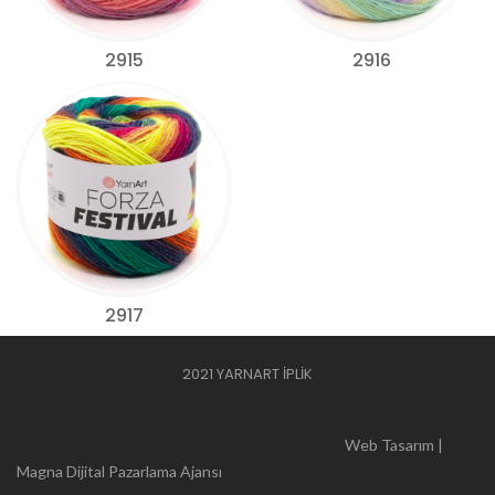
2915
2916
2917
2021 YARNART İPLİK
Web Tasarım |
Magna Dijital Pazarlama Ajansı