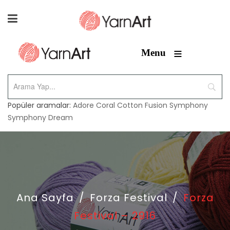
≡
Menu
Popüler aramalar:
Adore
Coral
Cotton Fusion
Symphony
Symphony Dream
Ana Sayfa
/
Forza Festival
/
Forza
Festival – 2916