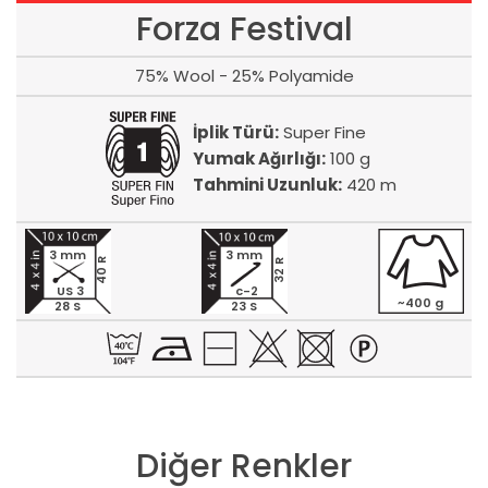
Forza Festival
75% Wool - 25% Polyamide
İplik Türü:
Super Fine
Yumak Ağırlığı:
100 g
Tahmini Uzunluk:
420 m
3 mm
3 mm
40 R
32 R
US 3
c-2
~400 g
28 S
23 S
Diğer Renkler