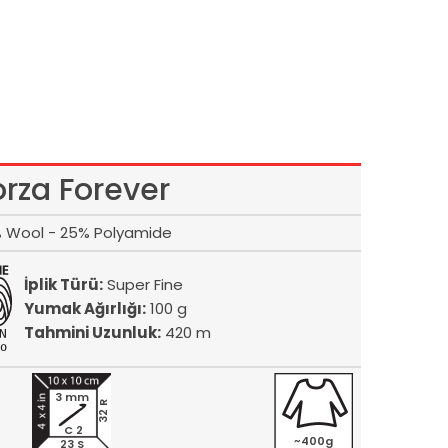
orza Forever
 Wool - 25% Polyamide
İplik Türü:
Super Fine
Yumak Ağırlığı:
100 g
Tahmini Uzunluk:
420 m
3 mm
32 R
C 2
~400g
23 S