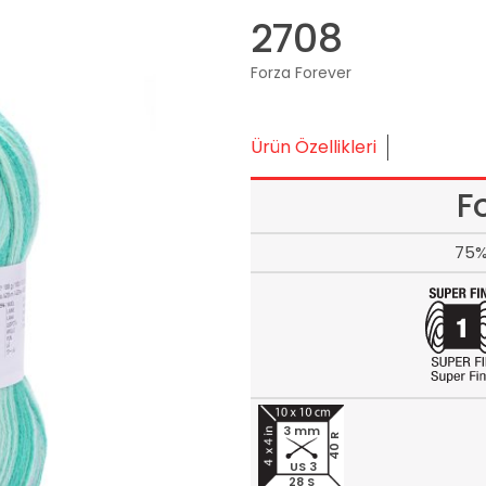
2708
Forza Forever
Ürün Özellikleri
F
75%
3 mm
40 R
US 3
28 S