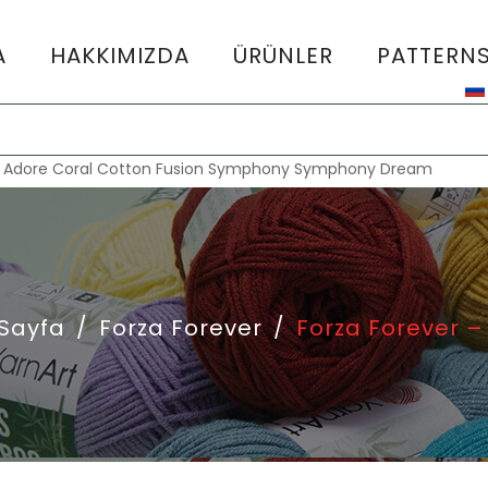
A
HAKKIMIZDA
ÜRÜNLER
PATTERN
:
Adore
Coral
Cotton Fusion
Symphony
Symphony Dream
Sayfa
/
Forza Forever
/
Forza Forever –