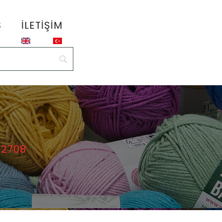
S
İLETIŞIM
 2708