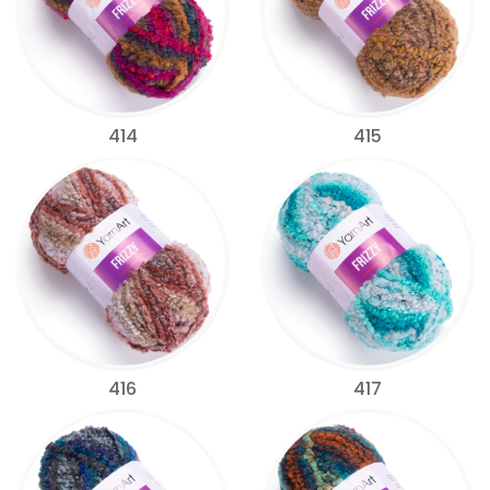
414
415
416
417