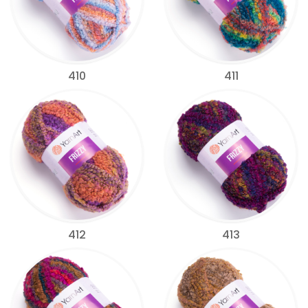
410
411
412
413