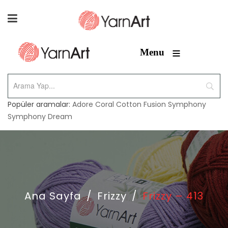
≡
Menu
Popüler aramalar:
Adore
Coral
Cotton Fusion
Symphony
Symphony Dream
Ana Sayfa
/
Frizzy
/
Frizzy – 413