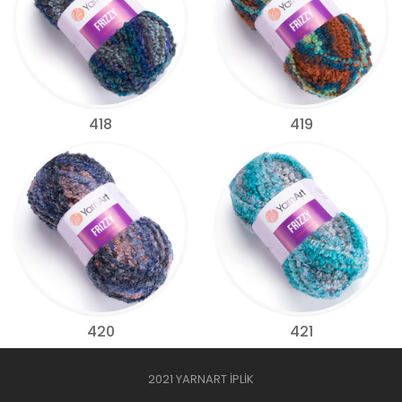
418
419
420
421
2021 YARNART İPLİK