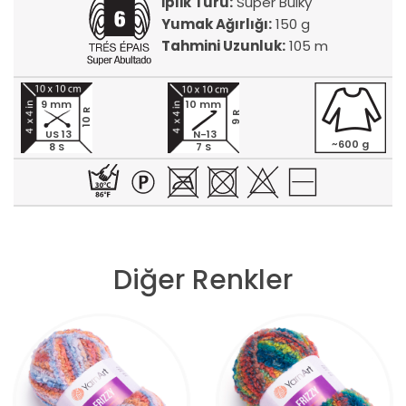
İplik Türü:
Super Bulky
Yumak Ağırlığı:
150 g
Tahmini Uzunluk:
105 m
9 mm
10 mm
10 R
9 R
US 13
N-13
~600 g
8 S
7 S
Diğer Renkler