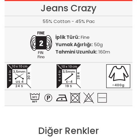
Jeans Crazy
55% Cotton - 45% Pac
İplik Türü:
Fine
Yumak Ağırlığı:
50g
Tahmini Uzunluk:
160m
3,5mm
3,5mm
30 R
28 R
US 4
E-4
~400g
24 S
19 S
Diğer Renkler