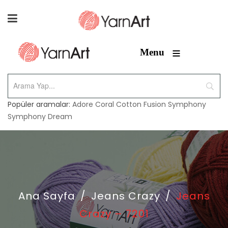
≡
Menu
Popüler aramalar:
Adore
Coral
Cotton Fusion
Symphony
Symphony Dream
Ana Sayfa
/
Jeans Crazy
/
Jeans
Crazy – 7201