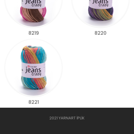
8219
8220
8221
2021 YARNART İPLİK