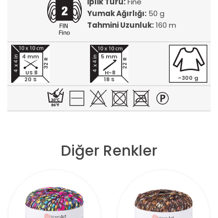
İplik Türü:
Fine
Yumak Ağırlığı:
50 g
Tahmini Uzunluk:
160 m
4 mm
5 mm
32 R
22 R
US 8
H-8
~300 g
20 S
18 S
Diğer Renkler