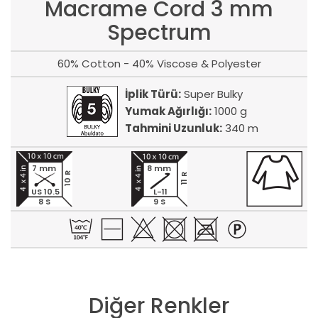
Macrame Cord 3 mm
Spectrum
60% Cotton - 40% Viscose & Polyester
İplik Türü:
Super Bulky
Yumak Ağırlığı:
1000 g
Tahmini Uzunluk:
340 m
7 mm
8 mm
10 R
11 R
US 10.5
L-11
8 S
9 S
Diğer Renkler