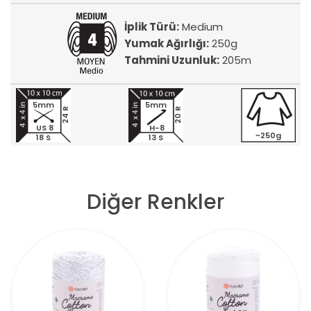
İplik Türü:
Medium
Yumak Ağırlığı:
250g
Tahmini Uzunluk:
205m
5mm
5mm
24 R
20 R
US 8
H-8
~250g
18 S
13 S
Diğer Renkler