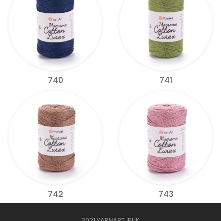
740
741
742
743
2021 YARNART İPLİK