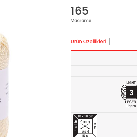
165
Macrame
Ürün Özellikleri
4mm
21 R
US 6
15 S