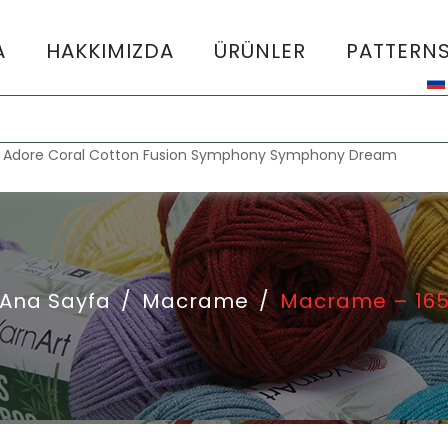
A
HAKKIMIZDA
ÜRÜNLER
PATTERN
:
Adore
Coral
Cotton Fusion
Symphony
Symphony Dream
Ana Sayfa
/
Macrame
/
Macrame – 16