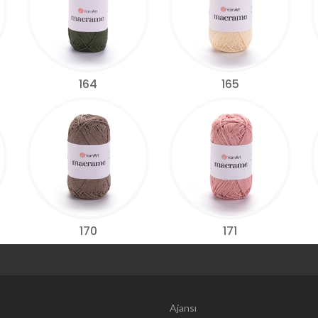
164
165
170
171
Web Tasarım | 
Ajansı