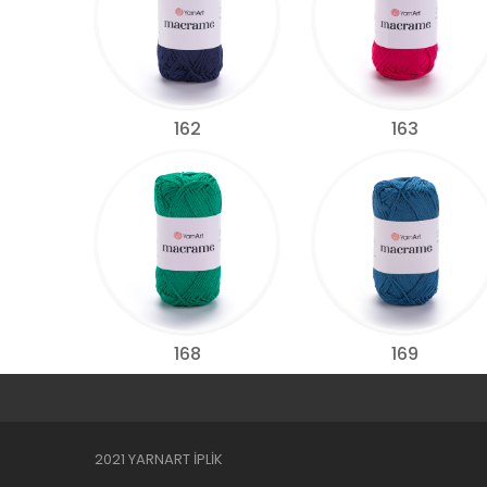
162
163
168
169
2021 YARNART İPLİK