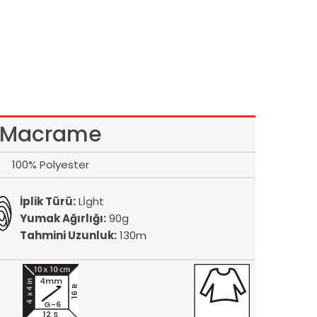
Macrame
100% Polyester
İplik Türü:
Lİght
Yumak Ağırlığı:
90g
Tahmini Uzunluk:
130m
4mm
16 R
G-6
12 S