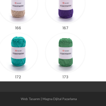
166
167
172
173
Magna Dijital Pazarlama