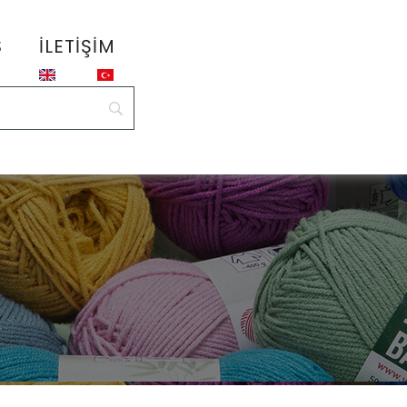
S
İLETIŞIM
5