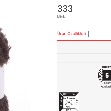
333
Mink
Ürün Özellikleri
6-7 mm
16 R
US 11
12 S