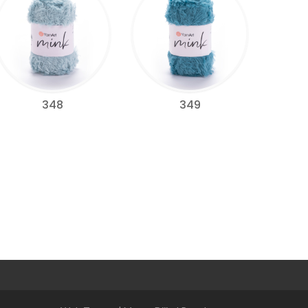
348
349