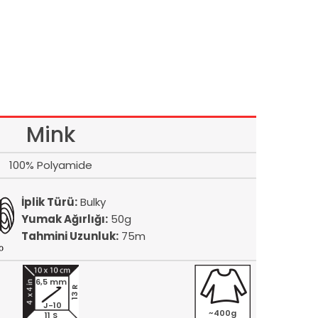
Mink
100% Polyamide
İplik Türü:
Bulky
Yumak Ağırlığı:
50g
Tahmini Uzunluk:
75m
6,5 mm
13 R
J-10
~400g
11 S