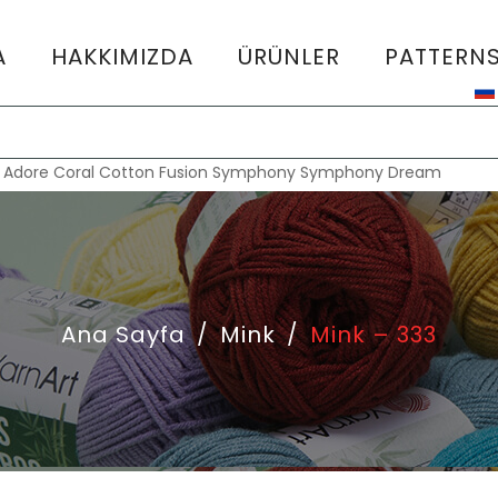
A
HAKKIMIZDA
ÜRÜNLER
PATTERN
:
Adore
Coral
Cotton Fusion
Symphony
Symphony Dream
Ana Sayfa
/
Mink
/
Mink – 333