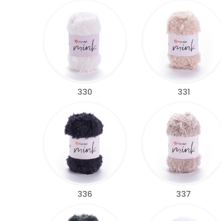
330
331
336
337