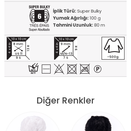
İplik Türü:
Super Bulky
Yumak Ağırlığı:
100 g
Tahmini Uzunluk:
80 m
8 mm
9 mm
13 R
9 R
US 11
M/N-13
~500g
9 S
7 S
Diğer Renkler