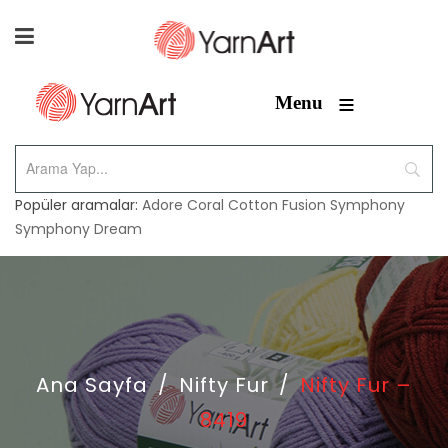
≡
Menu
Popüler aramalar:
Adore
Coral
Cotton Fusion
Symphony
Symphony Dream
Ana Sayfa
/
Nifty Fur
/
Nifty Fur –
8419