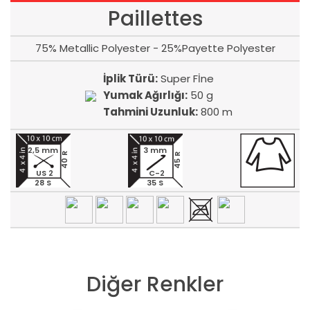
Paillettes
75% Metallic Polyester - 25%Payette Polyester
İplik Türü:
Super Fİne
Yumak Ağırlığı:
50 g
Tahmini Uzunluk:
800 m
2,5 mm
3 mm
40 R
45 R
US 2
C-2
28 S
35 S
Diğer Renkler