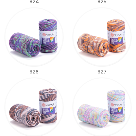
924
925
926
927