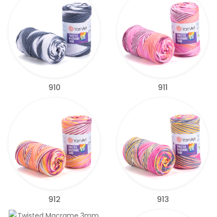
910
911
912
913