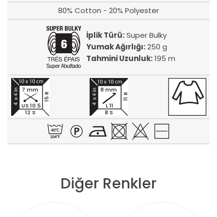
80% Cotton - 20% Polyester
İplik Türü:
Super Bulky
Yumak Ağırlığı:
250 g
Tahmini Uzunluk:
195 m
7 mm
8 mm
15 R
11 R
US 10.5
L 11
12 S
8 S
Diğer Renkler