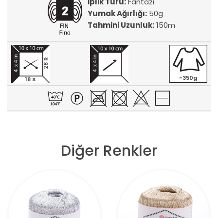
İplik Türü:
Fantazi
Yumak Ağırlığı:
50g
Tahmini Uzunluk:
150m
28 R
~350g
18 S
Diğer Renkler