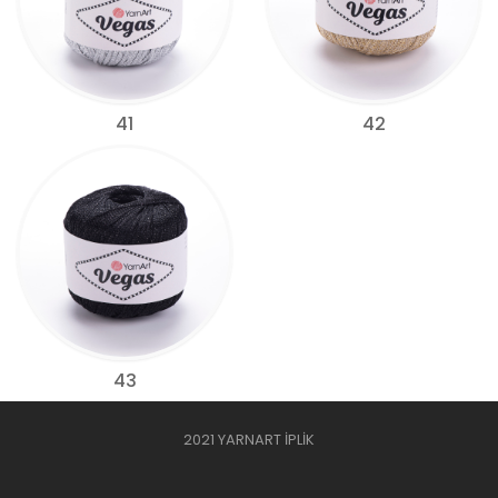
41
42
43
2021 YARNART İPLİK