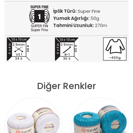
İplik Türü:
Super Fine
Yumak Ağırlığı:
50g
Tahmini Uzunluk:
270m
2.5mm
2.5mm
40 R
48 R
US 1
B-1
~400g
34 S
30 S
Diğer Renkler