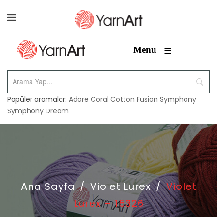
≡
Menu
Popüler aramalar:
Adore
Coral
Cotton Fusion
Symphony
Symphony Dream
Ana Sayfa
/
Violet Lurex
/
Violet
Lurex – 15326