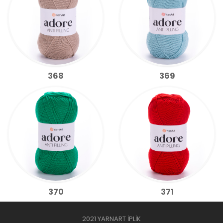
368
369
370
371
2021 YARNART İPLİK