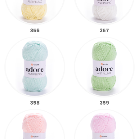
356
357
358
359