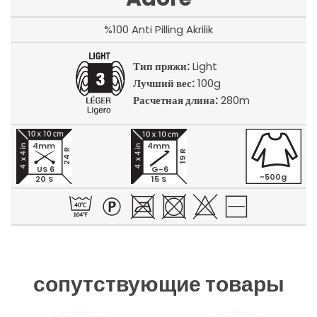
%100 Anti Pilling Akrilik
Тип пряжи:
Light
Лучший вес:
100g
Расчетная длина:
280m
4mm
4mm
24 R
19 R
US 6
G-6
~500g
20 S
15 S
сопутствующие товары