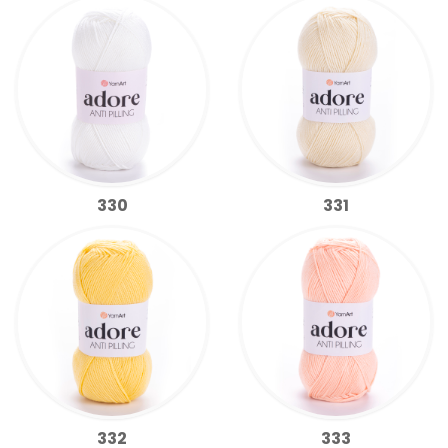
330
331
332
333