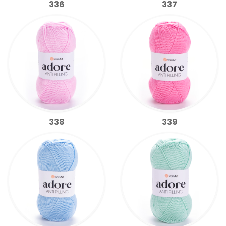
336
337
338
339