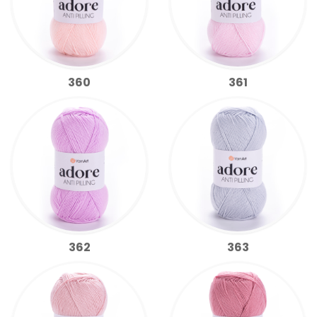
360
361
362
363