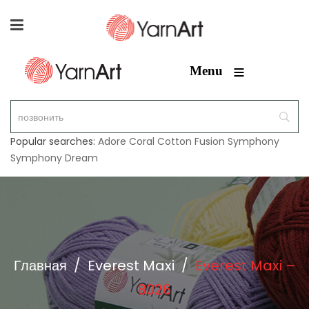
≡
Menu
Popular searches:
Adore
Coral
Cotton Fusion
Symphony
Symphony Dream
Главная
/
Everest Maxi
/
Everest Maxi –
8026