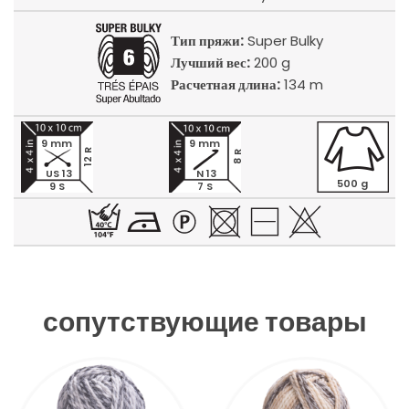
Тип пряжи:
Super Bulky
Лучший вес:
200 g
Расчетная длина:
134 m
9 mm
9 mm
12 R
8 R
US 13
N 13
500 g
9 S
7 S
сопутствующие товары