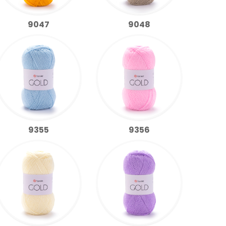
9047
9048
9355
9356