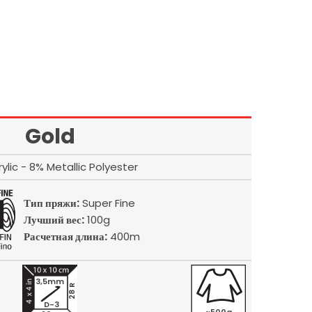
Gold
ylic - 8% Metallic Polyester
Тип пряжи:
Super Fine
Лучший вес:
100g
Расчетная длина:
400m
3,5mm
28 R
D-3
~500g