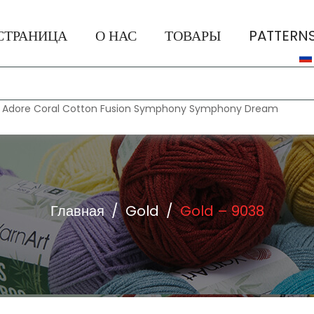
СТРАНИЦА
О НАС
ТОВАРЫ
PATTERN
:
Adore
Coral
Cotton Fusion
Symphony
Symphony Dream
Главная
/
Gold
/
Gold – 9038