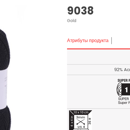
9038
Gold
Атрибуты продукта
92% Acr
3mm
36 R
US 4