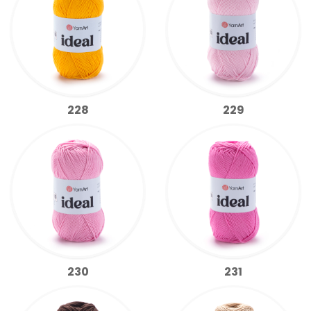
228
229
230
231