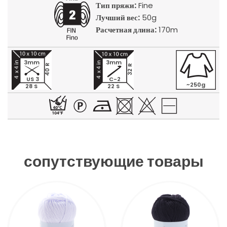
Тип пряжи:
Fine
Лучший вес:
50g
Расчетная длина:
170m
3mm
3mm
40 R
32 R
US 3
C-2
~250g
28 S
22 S
сопутствующие товары