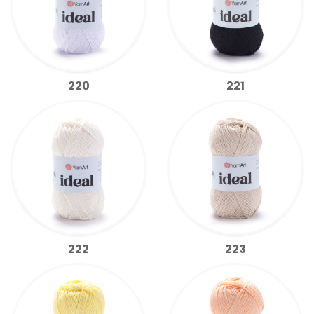
220
221
222
223