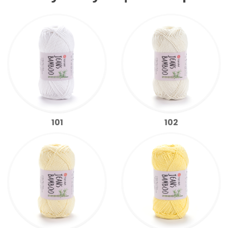
101
102