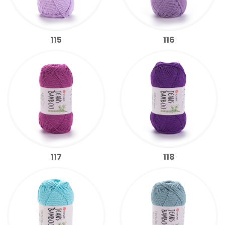
115
116
117
118