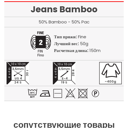
Jeans Bamboo
50% Bamboo - 50% Pac
Тип пряжи:
Fine
Лучший вес:
50g
Расчетная длина:
150m
3,5mm
3,5mm
28 R
30 r
US 4
E-4
~400g
24 S
19 S
сопутствующие товары