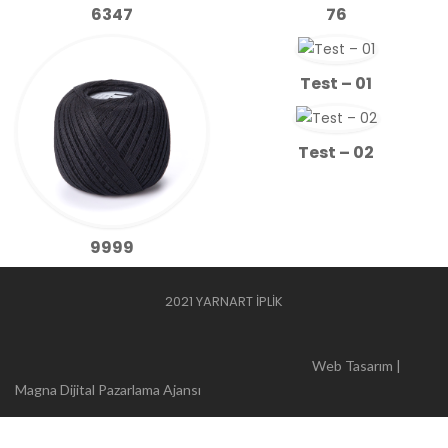
6347
76
Test – 01
Test – 02
9999
2021 YARNART İPLİK
Web Tasarım |
Magna Dijital Pazarlama Ajansı