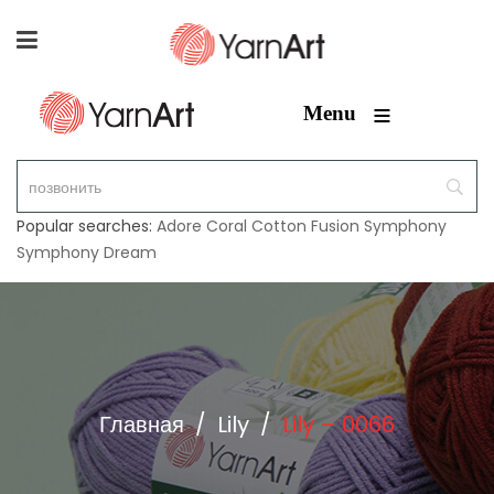
≡
Menu
Popular searches:
Adore
Coral
Cotton Fusion
Symphony
Symphony Dream
Главная
/
Lily
/
Lily – 0066