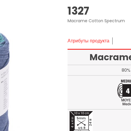
1327
Macrame Cotton Spectrum
Атрибуты продукта
Macrame
80% 
5mm
24 R
US 8