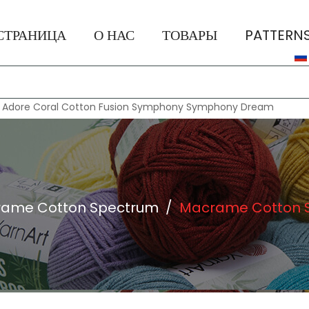
СТРАНИЦА
О НАС
ТОВАРЫ
PATTERN
:
Adore
Coral
Cotton Fusion
Symphony
Symphony Dream
ame Cotton Spectrum
/
Macrame Cotton S