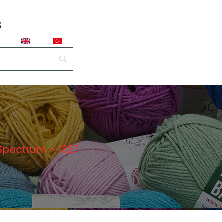
S
pectrum – 1327