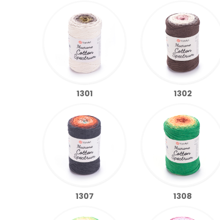
1301
1302
1307
1308