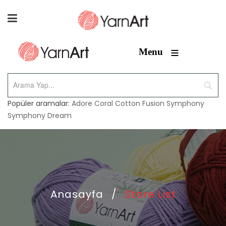
≡
Menu
Popüler aramalar:
Adore
Coral
Cotton Fusion
Symphony
Symphony Dream
Anasayfa
/
Store List