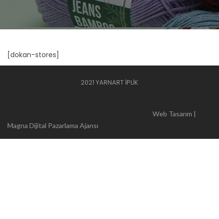
[dokan-stores]
2021 YARNART İPLİK
Web Tasarım |
Magna Dijital Pazarlama Ajansı